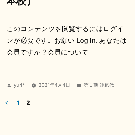
本校）
このコンテンツを閲覧するにはログイ
ンが必要です。お願い Log In. あなたは
会員ですか ? 会員について
投
カ
yuri*
2021年4月4日
第１期 師範代
稿
テ
者:
ゴ
1
2
リ
投
ー:
稿