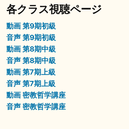
の
各クラス視聴ページ
ペ
ー
動画 第9期初級
ジ
音声 第9期初級
送
動画 第8期中級
り
音声 第8期中級
動画 第7期上級
音声 第7期上級
動画 密教哲学講座
音声 密教哲学講座