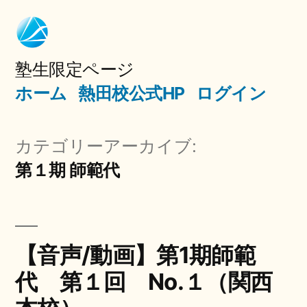
コ
ン
テ
塾生限定ページ
ホーム
熱田校公式HP
ログイン
ン
ツ
カテゴリーアーカイブ:
へ
第１期 師範代
ス
キ
ッ
【音声/動画】第1期師範
プ
代 第１回 No.１（関西