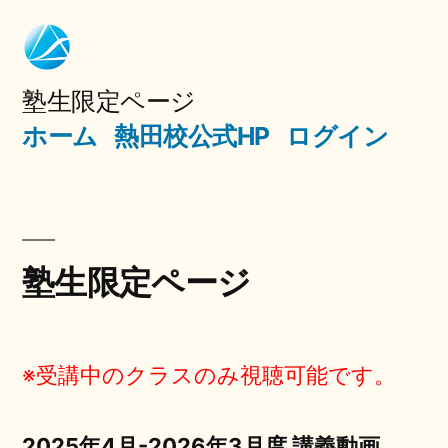
コ
ン
テ
塾生限定ページ
ホーム
熱田校公式HP
ログイン
ン
ツ
へ
ス
塾生限定ページ
キ
ッ
プ
※受講中のクラスのみ視聴可能です。
2025年4月-2026年3月度 講義動画