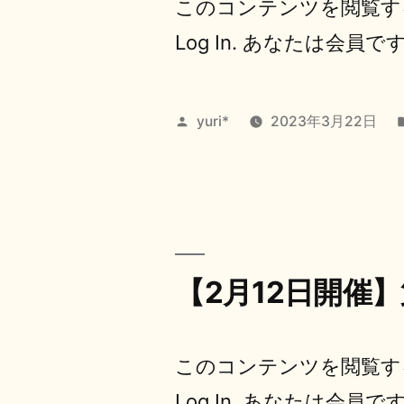
このコンテンツを閲覧す
Log In. あなたは会員で
投
yuri*
2023年3月22日
稿
者:
【2月12日開催】
このコンテンツを閲覧す
Log In. あなたは会員で