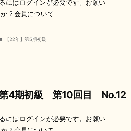
るにはログインが必要です。お願い
すか ? 会員について
カ
【22年】第5期初級
テ
ゴ
リ
ー:
第4期初級 第10回目 No.1
るにはログインが必要です。お願い
すか ? 会員について